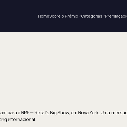
Home
Sobre o Prêmio
Categorias
Premiação
 para a NRF — Retail's Big Show, em Nova York. Uma imersã
ng internacional.