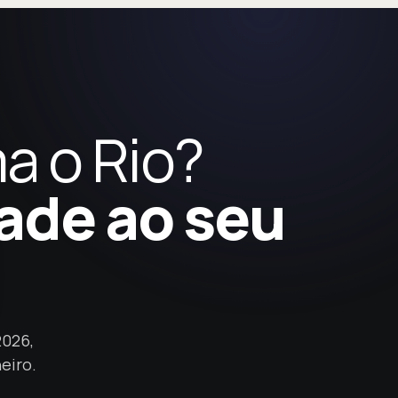
a o Rio?
dade ao seu
2026,
eiro.