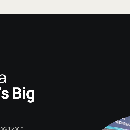
a
's Big
ecutivos e