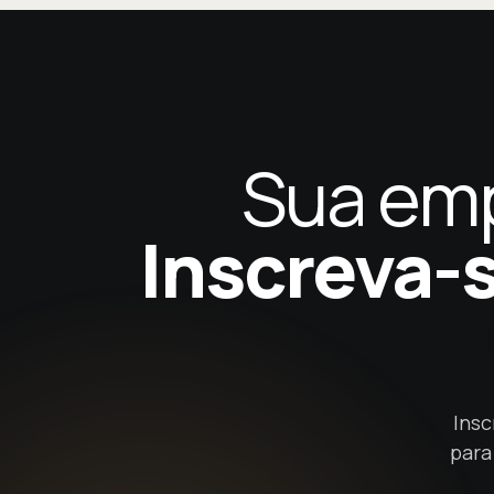
Sua emp
Inscreva-s
Insc
para