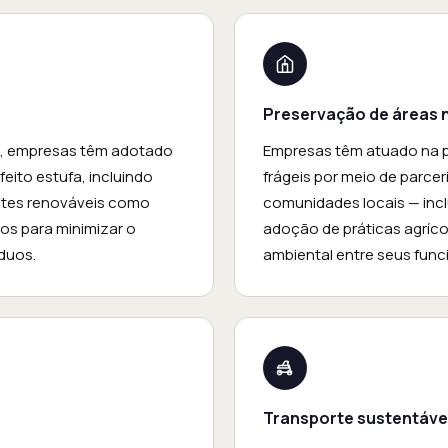
Preservação de áreas 
s, empresas têm adotado
Empresas têm atuado na p
eito estufa, incluindo
frágeis por meio de parc
fontes renováveis como
comunidades locais — inc
vos para minimizar o
adoção de práticas agríco
duos.
ambiental entre seus func
Transporte sustentáve