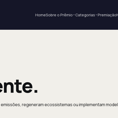
Home
Sobre o Prêmio
Categorias
Premiação
nte.
em emissões, regeneram ecossistemas ou implementam model