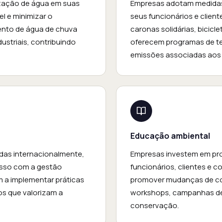
ização de água em suas
Empresas adotam medidas 
l e minimizar o
seus funcionários e client
mento de água de chuva
caronas solidárias, bicicl
ustriais, contribuindo
oferecem programas de tele
emissões associadas aos
Educação ambiental
das internacionalmente,
Empresas investem em pro
sso com a gestão
funcionários, clientes e 
m a implementar práticas
promover mudanças de com
os que valorizam a
workshops, campanhas de 
conservação.