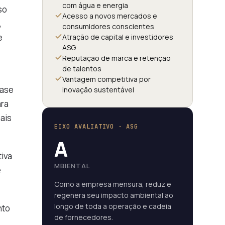
com água e energia
so
Acesso a novos mercados e
,
consumidores conscientes
e
Atração de capital e investidores
ASG
Reputação de marca e retenção
de talentos
Vantagem competitiva por
base
inovação sustentável
ara
ais
EIXO AVALIATIVO · ASG
A
iva
MBIENTAL
e
Como a empresa mensura, reduz e
regenera seu impacto ambiental ao
longo de toda a operação e cadeia
nto
de fornecedores.