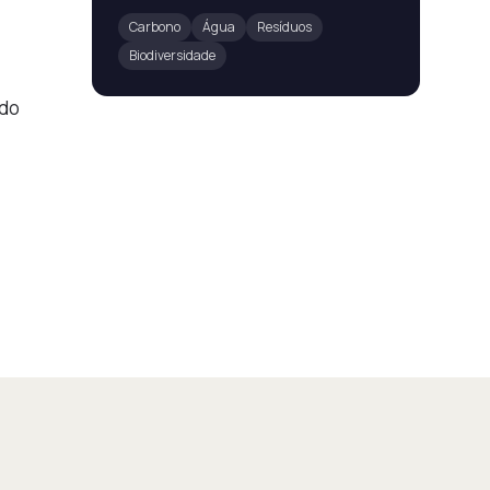
Carbono
Água
Resíduos
Biodiversidade
ndo