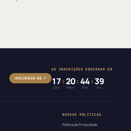
AS INSCRIÇÕES ENCERRAM EM
INSCREVA-SE
17
20
44
38
:
:
:
DIAS
HORAS
MIN
SEG
NOSSAS POLÍTICAS
Política de Privacidade