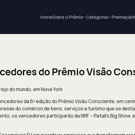
Home
Sobre o Prêmio
Categorias
Premiação
ncedores
do Prêmio Visão Con
rejo do mundo, em Nova York
 vencedores da 6ª edição do Prêmio Visão Consciente, em cer
esas do comércio de bens, serviços e turismo que se desta
ento, os vencedores participarão da NRF – Retail’s Big Show, 
Fecomércio RJ em incentivar empresas que transformam resp