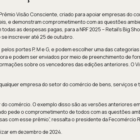
 Prêmio Visão Consciente, criado para apoiar empresas do co
eis, e demonstram comprometimento com as questões ambient
odas as despesas pagas, para a NRF 2025 – Retail’s Big Show
 se inscrever até 25 de outubro.
 pelos portes P, M e G, e podem escolher uma das categoria
adora e podem ser enviados por meio de preenchimento de fo
ormações sobre os vencedores das edições anteriores. O Vi
qualquer empresa do setor do comércio de bens, serviços e 
r do comércio. O exemplo disso são as versões anteriores e
ndo pede o comprometimento de todos com as questões ambie
sas com esse prêmio”, ressalta o presidente da Fecomércio RJ
lizar em dezembro de 2024.