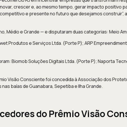
novar, crescer e, ao mesmo tempo, gerar impacto positivo p
, competitivo e presente no futuro que desejamos construir”, 
o, Médio e Grande — e disputaram duas categorias: Meio Amb
t Produtos e Serviços Ltda. (Porte P); ARP Empreendimentos I
ram: Biomob Soluções Digitais Ltda. (Porte P); Naporta Tecnol
mio Visão Consciente foi concedida à Associação dos Protet
nas baías de Guanabara, Sepetiba e Ilha Grande.
cedores do Prêmio Visão Con