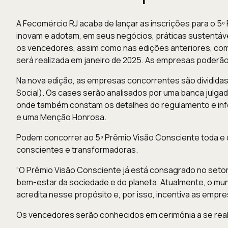
A Fecomércio RJ acaba de lançar as inscrições para o 5º
inovam e adotam, em seus negócios, práticas sustentáv
os vencedores, assim como nas edições anteriores, com t
será realizada em janeiro de 2025. As empresas poderão
Na nova edição, as empresas concorrentes são divididas
Social). Os cases serão analisados por uma banca julg
onde também constam os detalhes do regulamento e inf
e uma Menção Honrosa.
Podem concorrer ao 5º Prêmio Visão Consciente toda e 
conscientes e transformadoras.
“O Prêmio Visão Consciente já está consagrado no seto
bem-estar da sociedade e do planeta. Atualmente, o mu
acredita nesse propósito e, por isso, incentiva as empre
Os vencedores serão conhecidos em cerimônia a se rea