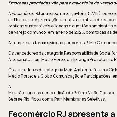
Empresas premiadas vão para a maior feira de varejo 
A Fecomércio RJ anunciou, na terça-feira (17/12), os v
no Flamengo. A premiação incentiva iniciativas de empr
práticas sustentáveis e ligadas a questões ambientais e d
de varejo do mundo, em janeiro de 2025, com todas as 
As empresas foram divididas por portes P, M e G e conc
Os vencedores da categoria Responsabilidade Social f
Artesanatos, em Médio Porte; e a Ipiranga Produtos de 
Os vencedores da categoria Meio Ambiente foram a Ci
Médio Porte; e a Globo Comunicação e Participações, e
A
Menção Honrosa desta edição do Prêmio Visão Conscien
Sebrae Rio, ficou com a Pam Membranas Seletivas.
Fecomércio RJ apresenta a 