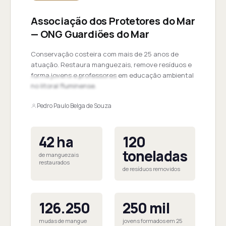
Associação dos Protetores do Mar
— ONG Guardiões do Mar
Conservação costeira com mais de 25 anos de
atuação. Restaura manguezais, remove resíduos e
forma jovens e professores em educação ambiental
no litoral fluminense.
Pedro Paulo Belga de Souza
42 ha
120
toneladas
de manguezais
restaurados
de resíduos removidos
126.250
250 mil
mudas de mangue
jovens formados em 25