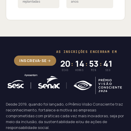
replantadas
anos
AS INSCRIÇÕES ENCERRAM EM
INSCREVA-SE
20
14
53
41
:
:
:
DIAS
HORAS
MIN
SEG
Desde 2019, quando foi lançado, o Prêmio Visão Consciente traz
reconhecimento, fortalece e motiva as empresas
comprometidas com práticas cada vez mais inovadoras, seja por
meio da inclusão, da sustentabilidade e/ou de ações de
responsabilidade social.