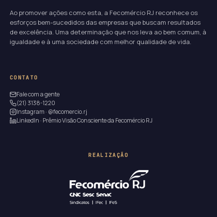
Ao promover ações como esta, a Fecomércio RJ reconhece os
esforços bem-sucedidos das empresas que buscam resultados
de excelência. Uma determinação que nos leva ao bem comum, à
igualdade e à uma sociedade com melhor qualidade de vida.
CONTATO
Fale com a gente
(21) 3138-1220
Instagram · @fecomercio.rj
LinkedIn · Prêmio Visão Consciente da Fecomércio RJ
REALIZAÇÃO
20
14
53
41
DIAS
HORAS
MIN
SEG